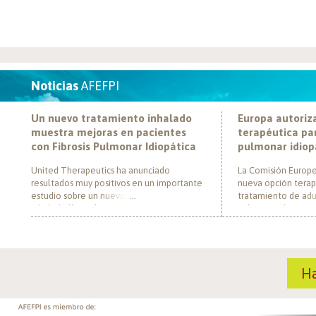
Noticias
AFEFPI
Un nuevo tratamiento inhalado
Europa autoriz
muestra mejoras en pacientes
terapéutica par
con Fibrosis Pulmonar Idiopática
pulmonar idiop
United Therapeutics ha anunciado
La Comisión Europe
resultados muy positivos en un importante
nueva opción terap
estudio sobre un nuevo tratamiento
tratamiento de adul
inhalado llamado Tyvaso, dirigido a
pulmonar idiopática
personas con Fibrosis Pulmonar Idiopática
al convertirse en e
(FPI). El estudio, llamado TETON-2, ha
un nuevo mecanism
demostrado que Tyvaso puede ayudar a
para esta enferme
mejorar la función pulmonar en personas
década. El medica
H
con FPI. Esta mejoría se ha observado tras
actúa mediante la i
un año de tratamiento […]
de la fosfodiestera