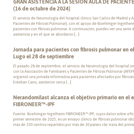
GRAN ASISTENCIA A LA SESIÓN AULA DE PACIEN
(16 de octubre de 2024)
El servicio de Neumología del hospital clínico San Carlos de Madrid y A
Pacientes de Fibrosis Pulmonar), con el apoyo de Boehringer Ingelheim
pacientes con fibrosis pulmonar. A continuación, puedes ver una seri
asistencia y en el que se abordaron […]
Jornada para pacientes con fibrosis pulmonar en el
Lugo el 28 de septiembre
El pasado 28 de septiembre, el servicio de Neumología del hospital uni
con la Asociación de Familiares y Pacientes de Fibrosis Pulmonar (AFEF
organizó una jornada informativa para pacientes afectados por fibrosis p
Esteban Cano, asistieron cerca […]
Nerandomilast alcanza el objetivo primario en el es
FIBRONEER™-IPF
Fuente: Boehringer Ingelheim FIBRONEER™-IPF, cuyos datos sobre efica
primer semestre de 2025, es un ensayo clínico de fibrosis pulmonar idio
más de 330 centros repartidos por más de 30 países «Se trata del primer