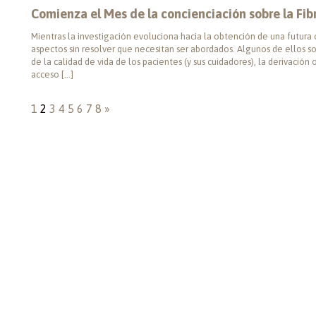
Comienza el Mes de la concienciación sobre la Fi
Mientras la investigación evoluciona hacia la obtención de una futura 
aspectos sin resolver que necesitan ser abordados. Algunos de ellos s
de la calidad de vida de los pacientes (y sus cuidadores), la derivación
acceso […]
1
2
3
4
5
6
7
8
»