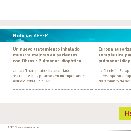
Noticias
AFEFPI
Un nuevo tratamiento inhalado
Europa autoriz
muestra mejoras en pacientes
terapéutica par
con Fibrosis Pulmonar Idiopática
pulmonar idiop
United Therapeutics ha anunciado
La Comisión Europe
resultados muy positivos en un importante
nueva opción terap
estudio sobre un nuevo tratamiento
tratamiento de adul
inhalado llamado Tyvaso, dirigido a
pulmonar idiopática
personas con Fibrosis Pulmonar Idiopática
al convertirse en e
(FPI). El estudio, llamado TETON-2, ha
un nuevo mecanism
demostrado que Tyvaso puede ayudar a
para esta enferme
mejorar la función pulmonar en personas
década. El medica
H
con FPI. Esta mejoría se ha observado tras
actúa mediante la i
un año de tratamiento […]
de la fosfodiestera