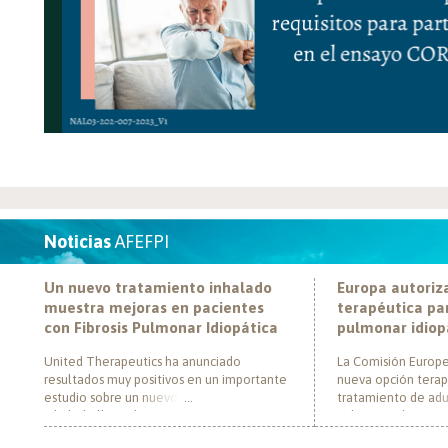
Noticias
AFEFPI
Un nuevo tratamiento inhalado
Europa autoriz
muestra mejoras en pacientes
terapéutica par
con Fibrosis Pulmonar Idiopática
pulmonar idiop
United Therapeutics ha anunciado
La Comisión Europe
resultados muy positivos en un importante
nueva opción terap
estudio sobre un nuevo tratamiento
tratamiento de adul
inhalado llamado Tyvaso, dirigido a
pulmonar idiopática
personas con Fibrosis Pulmonar Idiopática
al convertirse en e