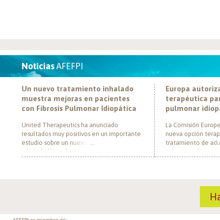
Noticias
AFEFPI
Un nuevo tratamiento inhalado
Europa autoriz
muestra mejoras en pacientes
terapéutica par
con Fibrosis Pulmonar Idiopática
pulmonar idiop
United Therapeutics ha anunciado
La Comisión Europe
resultados muy positivos en un importante
nueva opción terap
estudio sobre un nuevo tratamiento
tratamiento de adul
inhalado llamado Tyvaso, dirigido a
pulmonar idiopática
personas con Fibrosis Pulmonar Idiopática
al convertirse en e
(FPI). El estudio, llamado TETON-2, ha
un nuevo mecanism
demostrado que Tyvaso puede ayudar a
para esta enferme
mejorar la función pulmonar en personas
década. El medica
H
con FPI. Esta mejoría se ha observado tras
actúa mediante la i
un año de tratamiento […]
de la fosfodiestera