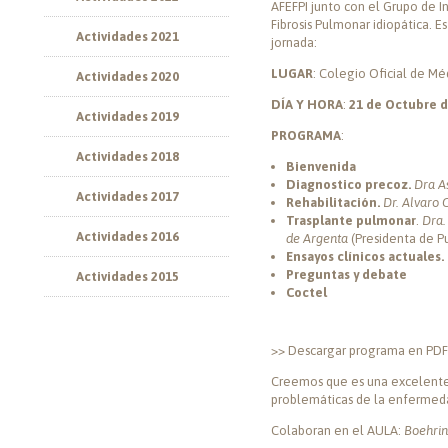
AFEFPI junto con el Grupo de I
Fibrosis Pulmonar idiopática. E
Actividades 2021
jornada:
LUGAR
: Colegio Oficial de Méd
Actividades 2020
DÍA Y HORA
:
21 de Octubre d
Actividades 2019
PROGRAMA
:
Actividades 2018
Bienvenida
Diagnostico precoz.
Dra A
Actividades 2017
Rehabilitación.
Dr. Alvaro 
Trasplante pulmonar
.
Dra.
Actividades 2016
de Argenta
(Presiden
Ensayos clínicos actuales.
Preguntas y debate
Actividades 2015
Coctel
>> Descargar programa en PDF
Creemos que es una excelente 
problemáticas de la enfermeda
Colaboran en el AULA:
Boehrin