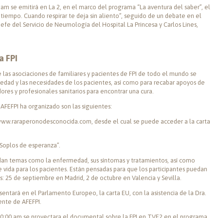
 am se emitirá en La 2, en el marco del programa “La aventura del saber”, el
 tiempo. Cuando respirar te deja sin aliento”, seguido de un debate en el
 jefe del Servicio de Neumología del Hospital La Princesa y Carlos Lines,
a FPI
 las asociaciones de familiares y pacientes de FPI de todo el mundo se
edad y las necesidades de los pacientes, así como para recabar apoyos de
dores y profesionales sanitarios para encontrar una cura.
 AFEFPI ha organizado son las siguientes:
ww.raraperonodesconocida.com
, desde el cual se puede acceder a la carta
Soplos de esperanza”.
rdan temas como la enfermedad, sus síntomas y tratamientos, así como
 vida para los pacientes. Están pensadas para que los participantes puedan
: 25 de septiembre en Madrid, 2 de octubre en Valencia y Sevilla.
entará en el Parlamento Europeo, la carta EU, con la asistencia de la Dra.
dente de AFEFPI.
10:00 am se proyectara el documental sobre la FPI en TVE2 en el programa