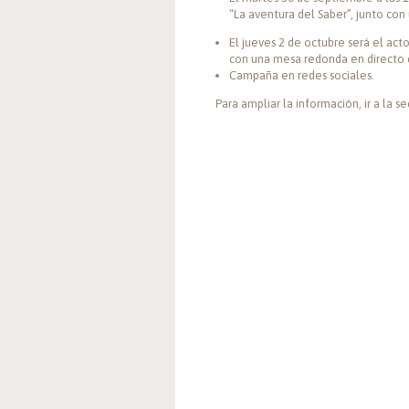
“La aventura del Saber”, junto con 
El jueves 2 de octubre será el act
con una mesa redonda en directo e
Campaña en redes sociales.
Para ampliar la información, ir a la s