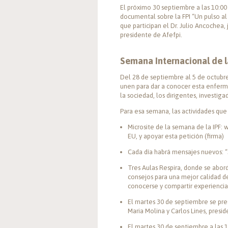
El próximo 30 septiembre a las 10:00
documental sobre la FPI “Un pulso al
que participan el Dr. Julio Ancochea,
presidente de Afefpi.
Semana Internacional de l
Del 28 de septiembre al 5 de octubre
unen para dar a conocer esta enferm
la sociedad, los dirigentes, investiga
Para esa semana, las actividades que
Microsite de la semana de la IPF:
w
EU, y apoyar esta petición (firma)
Cada día habrá mensajes nuevos: “
Tres Aulas Respira, donde se abo
consejos para una mejor calidad de
conocerse y compartir experiencias
El martes 30 de septiembre se pres
Maria Molina y Carlos Lines, presi
El martes 30 de septiembre a las 