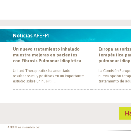
Noticias
AFEFPI
Un nuevo tratamiento inhalado
Europa autoriz
muestra mejoras en pacientes
terapéutica par
con Fibrosis Pulmonar Idiopática
pulmonar idiop
United Therapeutics ha anunciado
La Comisión Europe
resultados muy positivos en un importante
nueva opción terap
estudio sobre un nuevo tratamiento
tratamiento de adul
inhalado llamado Tyvaso, dirigido a
pulmonar idiopática
personas con Fibrosis Pulmonar Idiopática
al convertirse en e
(FPI). El estudio, llamado TETON-2, ha
un nuevo mecanism
demostrado que Tyvaso puede ayudar a
para esta enferme
mejorar la función pulmonar en personas
década. El medica
H
con FPI. Esta mejoría se ha observado tras
actúa mediante la i
un año de tratamiento […]
de la fosfodiestera