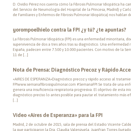
D. Ovidio Pérez nos cuenta cómo la Fibrosis Pulmonar Idiopática ha cam
del Servicio de Neumología del Hospital de la Princesa, Madrid) y Carlo
de Familiares y Enfermos de Fibrosis Pulmonar Idiopática) nos hablan de
#yorompoelhielo contra la FPI ¿y tú? ¿te apuntas?
La Fibrosis Pulmonar Idiopática (FPI) es una enfermedad minoritaria, d
supervivencia de dos a tres años tras su diagnóstico. Una enfermedad 
España, padecen entre 7.500 y 10.000 pacientes. Con motivo de la Seman
11 de […]
Nota de Prensa: Diagnóstico Precoz y Rápido Acce
«AIRES DE ESPERANZA»Diagnóstico precoz y rápido acceso al tratamien
FPIwww.semanafibrosispulmonar.com #SemanaFPI Se trata de una en
genera una insuficiencia respiratoria progresiva. El objetivo de esta in
diagnóstico preciso lo antes posible para pautar el tratamiento más ef
[…]
Vídeo «Aires de Esperanza» para la FPI
Madrid, 2 de octubre de 2015, sala de prensa del Estadio Vicente Cald
la que participaron la Dra. Claudia Valenzuela, JuanFran Torres (jugado