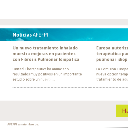
Noticias
AFEFPI
Un nuevo tratamiento inhalado
Europa autoriz
muestra mejoras en pacientes
terapéutica par
con Fibrosis Pulmonar Idiopática
pulmonar idiop
United Therapeutics ha anunciado
La Comisión Europe
resultados muy positivos en un importante
nueva opción terap
estudio sobre un nuevo tratamiento
tratamiento de adul
inhalado llamado Tyvaso, dirigido a
pulmonar idiopática
personas con Fibrosis Pulmonar Idiopática
al convertirse en e
(FPI). El estudio, llamado TETON-2, ha
un nuevo mecanism
demostrado que Tyvaso puede ayudar a
para esta enferme
mejorar la función pulmonar en personas
década. El medica
H
con FPI. Esta mejoría se ha observado tras
actúa mediante la i
un año de tratamiento […]
de la fosfodiestera