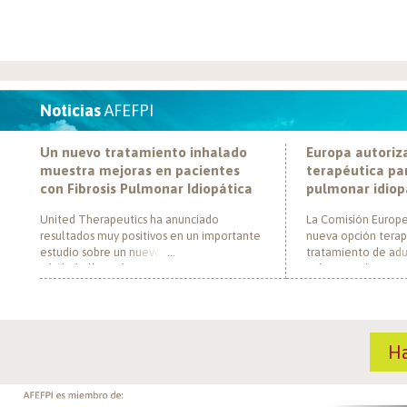
Noticias
AFEFPI
Un nuevo tratamiento inhalado
Europa autoriz
muestra mejoras en pacientes
terapéutica par
con Fibrosis Pulmonar Idiopática
pulmonar idiop
United Therapeutics ha anunciado
La Comisión Europe
resultados muy positivos en un importante
nueva opción terap
estudio sobre un nuevo tratamiento
tratamiento de adul
inhalado llamado Tyvaso, dirigido a
pulmonar idiopática
personas con Fibrosis Pulmonar Idiopática
al convertirse en e
(FPI). El estudio, llamado TETON-2, ha
un nuevo mecanism
demostrado que Tyvaso puede ayudar a
para esta enferme
mejorar la función pulmonar en personas
década. El medica
H
con FPI. Esta mejoría se ha observado tras
actúa mediante la i
un año de tratamiento […]
de la fosfodiestera