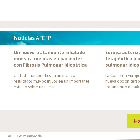
Noticias
AFEFPI
Un nuevo tratamiento inhalado
Europa autoriz
muestra mejoras en pacientes
terapéutica par
con Fibrosis Pulmonar Idiopática
pulmonar idiop
United Therapeutics ha anunciado
La Comisión Europe
resultados muy positivos en un importante
nueva opción terap
estudio sobre un nuevo tratamiento
tratamiento de adul
inhalado llamado Tyvaso, dirigido a
pulmonar idiopática
personas con Fibrosis Pulmonar Idiopática
al convertirse en e
(FPI). El estudio, llamado TETON-2, ha
un nuevo mecanism
demostrado que Tyvaso puede ayudar a
para esta enferme
mejorar la función pulmonar en personas
década. El medica
H
con FPI. Esta mejoría se ha observado tras
actúa mediante la i
un año de tratamiento […]
de la fosfodiestera