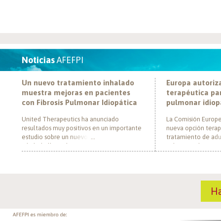
Noticias
AFEFPI
Un nuevo tratamiento inhalado
Europa autoriz
muestra mejoras en pacientes
terapéutica par
con Fibrosis Pulmonar Idiopática
pulmonar idiop
United Therapeutics ha anunciado
La Comisión Europe
resultados muy positivos en un importante
nueva opción terap
estudio sobre un nuevo tratamiento
tratamiento de adul
inhalado llamado Tyvaso, dirigido a
pulmonar idiopática
personas con Fibrosis Pulmonar Idiopática
al convertirse en e
(FPI). El estudio, llamado TETON-2, ha
un nuevo mecanism
demostrado que Tyvaso puede ayudar a
para esta enferme
mejorar la función pulmonar en personas
década. El medica
H
con FPI. Esta mejoría se ha observado tras
actúa mediante la i
un año de tratamiento […]
de la fosfodiestera