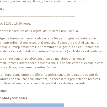
investigación básica y clínica, y los tratamientos, entre otros.
aquí
.
————————————————————————-
de 10:00 a 18:30 hores.
ecinte Modernista de l’Hospital de la Santa Creu i Sant Pau.
datge de temes comuns en cadascuna de les patologies respiratòries de
ents orfes i el seu accés, el diagnòstic, i l’abordatge multidisciplinar, on
ioteràpia, transplantament i la necessitat de la gestora de cas. Tanmateix,
art de la Xarxa d’Unitats d’Expertesa Clínica (XUEC) en Malalties Minoritàries.
zada en sessions en paral•lel per grups de malalties on un equip
abordarà temes d’interès per els professionals i pacients com per exemple com
ica i clínica, i tractaments, entre d’altres.
 un espai comú entre els diferents professionals de la salut i pacients de
ratòries on analitzar, conjuntament, les necessitats, projectes de recerca i
illorar el seu coneixement i la qualitat de vida dels pacients.
aquí.
adrid y Santander