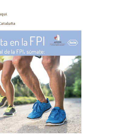
aquí
.
Cataluña