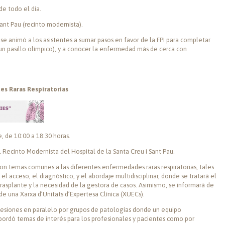
de todo el día.
Sant Pau (recinto modernista).
 se animó a los asistentes a sumar pasos en favor de la FPI para completar
un pasillo olímpico), y a conocer la enfermedad más de cerca con
s Raras Respiratorias
, de 10:00 a 18:30 horas.
 Recinto Modernista del Hospital de la Santa Creu i Sant Pau.
on temas comunes a las diferentes enfermedades raras respiratorias, tales
 acceso, el diagnóstico, y el abordaje multidisciplinar, donde se tratará el
 trasplante y la necesidad de la gestora de casos. Asimismo, se informará de
 de una Xarxa d’Unitats d’Expertesa Clínica (XUECs).
en sesiones en paralelo por grupos de patologías donde un equipo
 abordó temas de interés para los profesionales y pacientes como por