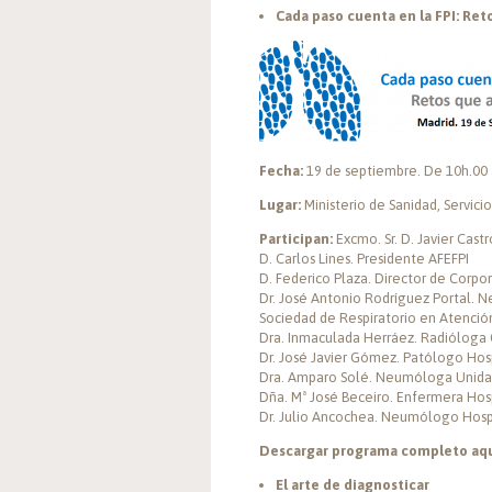
Cada paso cuenta en la FPI: Ret
Fecha:
19 de septiembre. De 10h.00 
Lugar:
Ministerio de Sanidad, Servici
Participan:
Excmo. Sr. D. Javier Cas
D. Carlos Lines. Presidente AFEFPI
D. Federico Plaza. Director de Corpo
Dr. José Antonio Rodríguez Portal. N
Sociedad de Respiratorio en Atenció
Dra. Inmaculada Herráez. Radióloga 
Dr. José Javier Gómez. Patólogo Hosp
Dra. Amparo Solé. Neumóloga Unidad
Dña. Mª José Beceiro. Enfermera Hosp
Dr. Julio Ancochea. Neumólogo Hospi
Descargar programa completo aq
El arte de diagnosticar