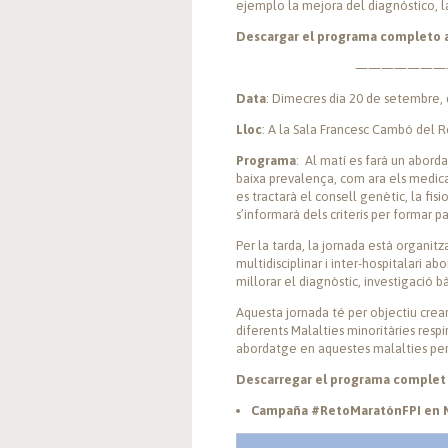
ejemplo la mejora del diagnóstico, la 
Descargar el programa completo 
———————
Data
: Dimecres dia 20 de setembre, 
Lloc
: A la Sala Francesc Cambó del R
Programa
: Al matí es farà un abor
baixa prevalença, com ara els medicam
es tractarà el consell genètic, la fis
s’informarà dels criteris per formar p
Per la tarda, la jornada està organit
multidisciplinar i inter-hospitalari 
millorar el diagnòstic, investigació bàs
Aquesta jornada té per objectiu crear
diferents Malalties minoritàries respi
abordatge en aquestes malalties per m
Descarregar el programa complet 
Campaña #RetoMaratónFPI en M