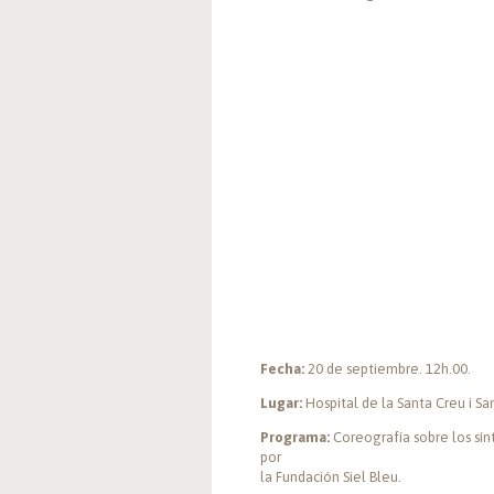
Fecha:
20 de septiembre. 12h.00.
Lugar:
Hospital de la Santa Creu i San
Programa:
Coreografía sobre los sín
por
la Fundación Siel Bleu.