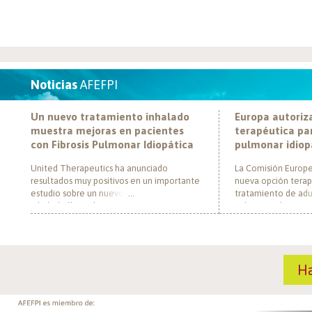
Noticias
AFEFPI
Un nuevo tratamiento inhalado
Europa autoriz
muestra mejoras en pacientes
terapéutica par
con Fibrosis Pulmonar Idiopática
pulmonar idiop
United Therapeutics ha anunciado
La Comisión Europe
resultados muy positivos en un importante
nueva opción terap
estudio sobre un nuevo tratamiento
tratamiento de adul
inhalado llamado Tyvaso, dirigido a
pulmonar idiopática
personas con Fibrosis Pulmonar Idiopática
al convertirse en e
(FPI). El estudio, llamado TETON-2, ha
un nuevo mecanism
demostrado que Tyvaso puede ayudar a
para esta enferme
mejorar la función pulmonar en personas
década. El medica
H
con FPI. Esta mejoría se ha observado tras
actúa mediante la i
un año de tratamiento […]
de la fosfodiestera