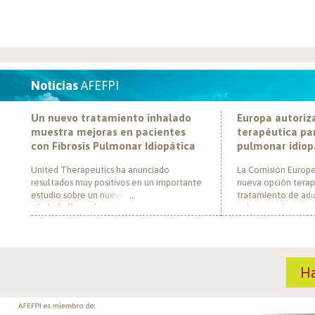
Noticias
AFEFPI
Un nuevo tratamiento inhalado
Europa autoriz
muestra mejoras en pacientes
terapéutica par
con Fibrosis Pulmonar Idiopática
pulmonar idiop
United Therapeutics ha anunciado
La Comisión Europe
resultados muy positivos en un importante
nueva opción terap
estudio sobre un nuevo tratamiento
tratamiento de adul
inhalado llamado Tyvaso, dirigido a
pulmonar idiopática
personas con Fibrosis Pulmonar Idiopática
al convertirse en e
(FPI). El estudio, llamado TETON-2, ha
un nuevo mecanism
demostrado que Tyvaso puede ayudar a
para esta enferme
mejorar la función pulmonar en personas
década. El medica
H
con FPI. Esta mejoría se ha observado tras
actúa mediante la i
un año de tratamiento […]
de la fosfodiestera