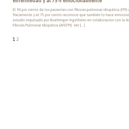
enfermedad y al 75% emocionalmente
El 90 por ciento de los pacientes con fibrosis pulmonar idiopática (FPI
físicamente y el 75 por ciento reconoce que también lo hace emocion
estudio impulsado por Boehringer Ingelheim en colaboración con la A
Fibrosis Pulmonar Idiopática (AFEFPI). Ver […]
1
2