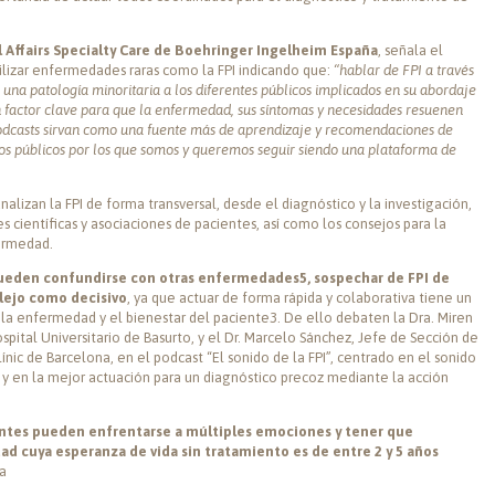
 Affairs Specialty Care de Boehringer Ingelheim España
, señala el
ilizar enfermedades raras como la FPI indicando que:
“hablar de FPI a través
 una patología minoritaria a los diferentes públicos implicados en su abordaje
 factor clave para que la enfermedad, sus síntomas y necesidades resuenen
odcasts sirvan como una fuente más de aprendizaje y recomendaciones de
 dos públicos por los que somos y queremos seguir siendo una plataforma de
alizan la FPI de forma transversal, desde el diagnóstico y la investigación,
s científicas y asociaciones de pacientes, así como los consejos para la
fermedad.
pueden confundirse con otras enfermedades
5
, sospechar de FPI de
lejo como decisivo
, ya que actuar de forma rápida y colaborativa tiene un
 la enfermedad y el bienestar del paciente3. De ello debaten la Dra. Miren
ital Universitario de Basurto, y el Dr. Marcelo Sánchez, Jefe de Sección de
ínic de Barcelona, en el podcast “El sonido de la FPI”, centrado en el sonido
y en la mejor actuación para un diagnóstico precoz mediante la acción
entes pueden enfrentarse a múltiples emociones y tener que
ad cuya esperanza de vida sin tratamiento es de entre 2 y 5 años
la