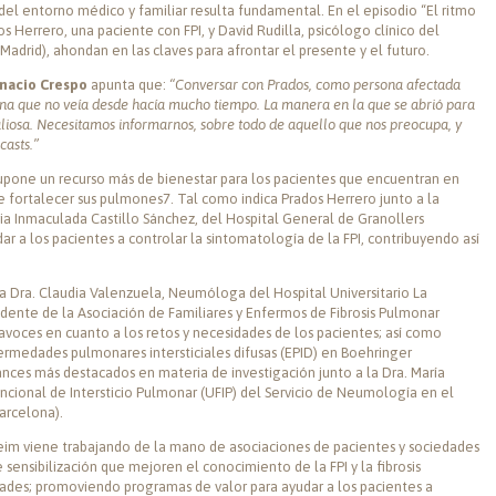
del entorno médico y familiar resulta fundamental. En el episodio “El ritmo
os Herrero, una paciente con FPI, y David Rudilla, psicólogo clínico del
(Madrid), ahondan en las claves para afrontar el presente y el futuro.
gnacio Crespo
apunta que:
“Conversar con Prados, como persona afectada
ana que no veía desde hacía mucho tiempo. La manera en la que se abrió para
liosa. Necesitamos informarnos, sobre todo de aquello que nos preocupa, y
casts.”
 supone un recurso más de bienestar para los pacientes que encuentran en
de fortalecer sus pulmones7. Tal como indica Prados Herrero junto a la
oria Inmaculada Castillo Sánchez, del Hospital General de Granollers
ar a los pacientes a controlar la sintomatología de la FPI, contribuyendo así
a Dra. Claudia Valenzuela, Neumóloga del Hospital Universitario La
esidente de la Asociación de Familiares y Enfermos de Fibrosis Pulmonar
altavoces en cuanto a los retos y necesidades de los pacientes; así como
ermedades pulmonares intersticiales difusas (EPID) en Boehringer
nces más destacados en materia de investigación junto a la Dra. María
ncional de Intersticio Pulmonar (UFIP) del Servicio de Neumología en el
Barcelona).
im viene trabajando de la mano de asociaciones de pacientes y sociedades
 sensibilización que mejoren el conocimiento de la FPI y la fibrosis
des; promoviendo programas de valor para ayudar a los pacientes a