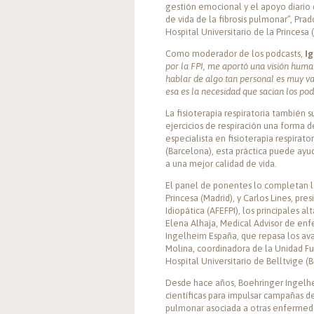
gestión emocional y el apoyo diario 
de vida de la fibrosis pulmonar”, Prad
Hospital Universitario de la Princesa 
Como moderador de los podcasts,
I
por la FPI, me aportó una visión hum
hablar de algo tan personal es muy va
esa es la necesidad que sacian los pod
La fisioterapia respiratoria también
ejercicios de respiración una forma 
especialista en fisioterapia respirat
(Barcelona), esta práctica puede ayud
a una mejor calidad de vida.
El panel de ponentes lo completan l
Princesa (Madrid), y Carlos Lines, pr
Idiopática (AFEFPI), los principales 
Elena Alhaja, Medical Advisor de enf
Ingelheim España, que repasa los ava
Molina, coordinadora de la Unidad Fu
Hospital Universitario de Belltvige (
Desde hace años, Boehringer Ingelhe
científicas para impulsar campañas de
pulmonar asociada a otras enfermeda