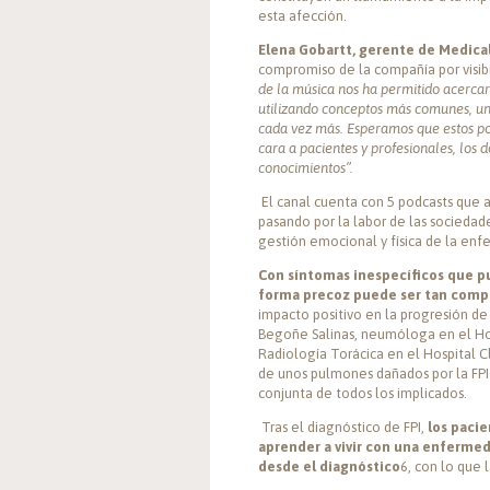
esta afección.
Elena Gobartt, gerente de Medical
compromiso de la compañía por visib
de la música nos ha permitido acercar
utilizando conceptos más comunes, un
cada vez más. Esperamos que estos p
cara a pacientes y profesionales, los
conocimientos”.
El canal cuenta con 5 podcasts que an
pasando por la labor de las sociedade
gestión emocional y física de la en
Con síntomas inespecíficos que 
forma precoz puede ser tan comp
impacto positivo en la progresión de
Begoñe Salinas, neumóloga en el Hosp
Radiología Torácica en el Hospital Cl
de unos pulmones dañados por la FPI 
conjunta de todos los implicados.
Tras el diagnóstico de FPI,
los paci
aprender a vivir con una enfermed
desde el diagnóstico
6, con lo que 