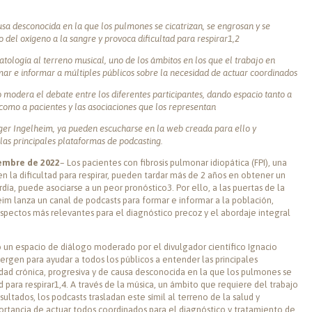
sa desconocida en la que los pulmones se cicatrizan, se engrosan y se
so del oxígeno a la sangre y provoca dificultad para respirar
1,2
atología al terreno musical, uno de los ámbitos en los que el trabajo en
ar e informar a múltiples públicos sobre la necesidad de actuar coordinados
o modera el debate entre los diferentes participantes, dando espacio tanto a
 como a pacientes y las asociaciones que los representan
ger Ingelheim, ya pueden escucharse en la
web
creada para ello y
as principales plataformas de podcasting.
iembre de 2022
– Los pacientes con fibrosis pulmonar idiopática (FPI), una
n la dificultad para respirar, pueden tardar más de 2 años en obtener un
rdía, puede asociarse a un peor pronóstico3. Por ello, a las puertas de la
im lanza un canal de podcasts para formar e informar a la población,
aspectos más relevantes para el diagnóstico precoz y el abordaje integral
 un espacio de diálogo moderado por el divulgador científico Ignacio
ergen para ayudar a todos los públicos a entender las principales
dad crónica, progresiva y de causa desconocida en la que los pulmones se
ad para respirar1,4. A través de la música, un ámbito que requiere del trabajo
ultados, los podcasts trasladan este símil al terreno de la salud y
rtancia de actuar todos coordinados para el diagnóstico y tratamiento de