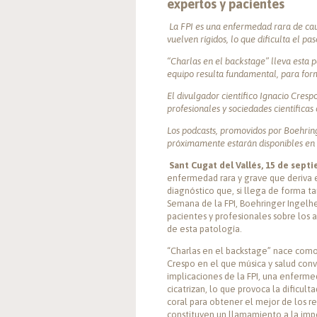
expertos y pacientes
La FPI es una enfermedad rara de cau
vuelven rígidos, lo que dificulta el pa
“Charlas en el backstage” lleva esta p
equipo resulta fundamental, para form
El divulgador científico Ignacio Cresp
profesionales y sociedades científicas
Los podcasts, promovidos por Boehrin
próximamente estarán disponibles en l
Sant Cugat del Vallés, 15 de sept
enfermedad rara y grave que deriva e
diagnóstico que, si llega de forma ta
Semana de la FPI, Boehringer Ingelhe
pacientes y profesionales sobre los 
de esta patología.
“Charlas en el backstage” nace como
Crespo en el que música y salud conv
implicaciones de la FPI, una enferme
cicatrizan, lo que provoca la dificult
coral para obtener el mejor de los res
constituyen un llamamiento a la impo