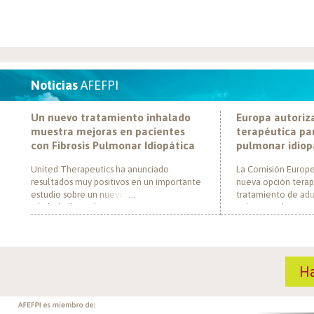
Noticias
AFEFPI
Un nuevo tratamiento inhalado
Europa autoriz
muestra mejoras en pacientes
terapéutica par
con Fibrosis Pulmonar Idiopática
pulmonar idiop
United Therapeutics ha anunciado
La Comisión Europe
resultados muy positivos en un importante
nueva opción terap
estudio sobre un nuevo tratamiento
tratamiento de adul
inhalado llamado Tyvaso, dirigido a
pulmonar idiopática
personas con Fibrosis Pulmonar Idiopática
al convertirse en e
(FPI). El estudio, llamado TETON-2, ha
un nuevo mecanism
demostrado que Tyvaso puede ayudar a
para esta enferme
mejorar la función pulmonar en personas
década. El medica
H
con FPI. Esta mejoría se ha observado tras
actúa mediante la i
un año de tratamiento […]
de la fosfodiestera