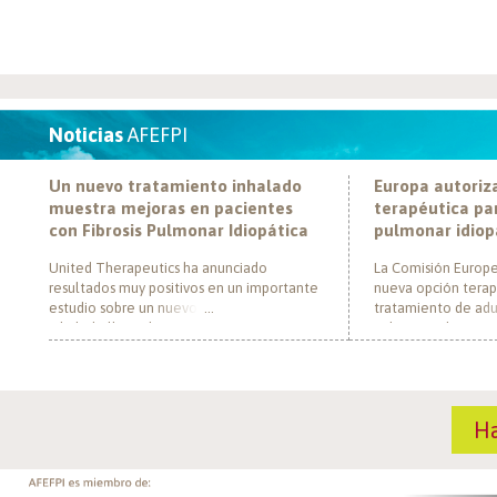
Noticias
AFEFPI
Un nuevo tratamiento inhalado
Europa autoriz
muestra mejoras en pacientes
terapéutica par
con Fibrosis Pulmonar Idiopática
pulmonar idiop
United Therapeutics ha anunciado
La Comisión Europe
resultados muy positivos en un importante
nueva opción terap
estudio sobre un nuevo tratamiento
tratamiento de adul
inhalado llamado Tyvaso, dirigido a
pulmonar idiopática
personas con Fibrosis Pulmonar Idiopática
al convertirse en e
(FPI). El estudio, llamado TETON-2, ha
un nuevo mecanism
demostrado que Tyvaso puede ayudar a
para esta enferme
mejorar la función pulmonar en personas
década. El medica
H
con FPI. Esta mejoría se ha observado tras
actúa mediante la i
un año de tratamiento […]
de la fosfodiestera