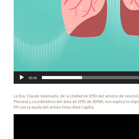
00:00
La Dra. Clauda Valenuela, de la Unidad de EPID del servicio de neumolo
Princesa y coordinadora del área de EPID de SEPAR, nos explica lo impor
FPI con la ayuda del artista foley Álex Capilla.