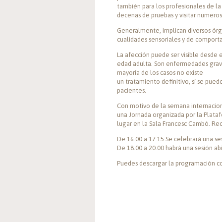
también para los profesionales de la
decenas de pruebas y visitar numeroso
Generalmente, implican diversos órga
cualidades sensoriales y de comport
La afección puede ser visible desde e
edad adulta. Son enfermedades grav
mayoría de los casos no existe
un tratamiento definitivo, sí se pue
pacientes.
Con motivo de la semana internaciona
una Jornada organizada por la Platafo
lugar en la Sala Francesc Cambó. Re
De 16.00 a 17.15 Se celebrará una ses
De 18.00 a 20.00 habrá una sesión abi
Puedes descargar la programación 