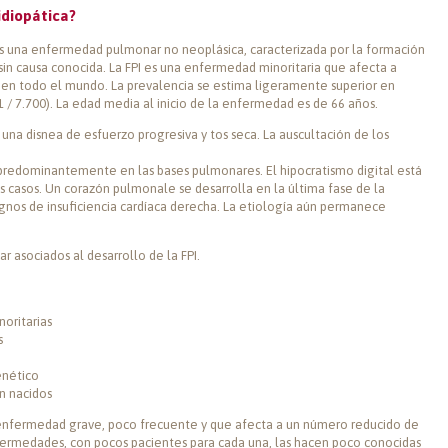
idiopática?
) es una enfermedad pulmonar no neoplásica, caracterizada por la formación
 sin causa conocida. La FPI es una enfermedad minoritaria que afecta a
 en todo el mundo. La prevalencia se estima ligeramente superior en
 / 7.700). La edad media al inicio de la enfermedad es de 66 años.
 una disnea de esfuerzo progresiva y tos seca. La auscultación de los
 predominantemente en las bases pulmonares. El hipocratismo digital está
 casos. Un corazón pulmonale se desarrolla en la última fase de la
nos de insuficiencia cardíaca derecha. La etiología aún permanece
r asociados al desarrollo de la FPI.
oritarias
s
enético
én nacidos
enfermedad grave, poco frecuente y que afecta a un número reducido de
nfermedades, con pocos pacientes para cada una, las hacen poco conocidas