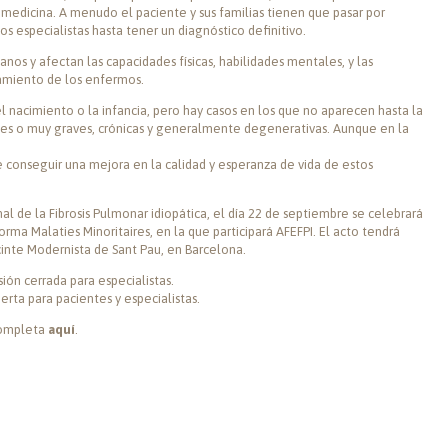
 medicina. A menudo el paciente y sus familias tienen que pasar por
s especialistas hasta tener un diagnóstico definitivo.
nos y afectan las capacidades físicas, habilidades mentales, y las
amiento de los enfermos.
l nacimiento o la infancia, pero hay casos en los que no aparecen hasta la
es o muy graves, crónicas y generalmente degenerativas. Aunque en la
de conseguir una mejora en la calidad y esperanza de vida de estos
l de la Fibrosis Pulmonar idiopática, el día 22 de septiembre se celebrará
rma Malaties Minoritaires, en la que participará AFEFPI. El acto tendrá
cinte Modernista de Sant Pau, en Barcelona.
ión cerrada para especialistas.
erta para pacientes y especialistas.
completa
aquí
.