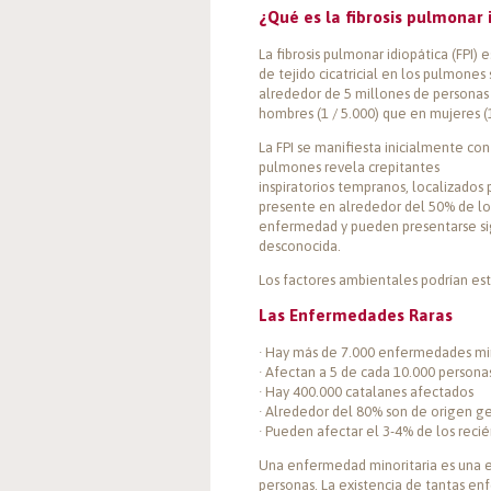
¿Qué es la fibrosis pulmonar 
La fibrosis pulmonar idiopática (FPI
de tejido cicatricial en los pulmones
alrededor de 5 millones de personas
hombres (1 / 5.000) que en mujeres (1
La FPI se manifiesta inicialmente con
pulmones revela crepitantes
inspiratorios tempranos, localizados
presente en alrededor del 50% de los
enfermedad y pueden presentarse sig
desconocida.
Los factores ambientales podrían esta
Las Enfermedades Raras
· Hay más de 7.000 enfermedades min
· Afectan a 5 de cada 10.000 persona
· Hay 400.000 catalanes afectados
· Alrededor del 80% son de origen g
· Pueden afectar el 3-4% de los reci
Una enfermedad minoritaria es una 
personas. La existencia de tantas e