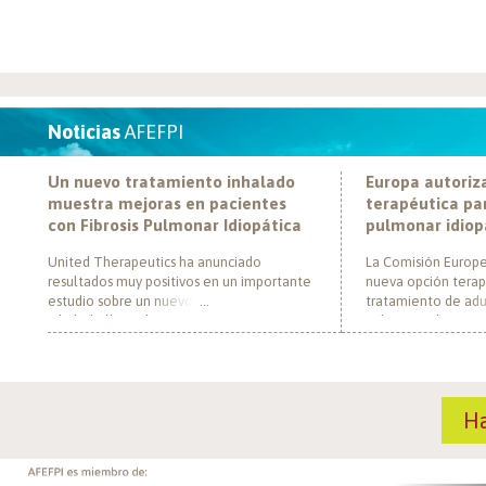
Noticias
AFEFPI
Un nuevo tratamiento inhalado
Europa autoriz
muestra mejoras en pacientes
terapéutica par
con Fibrosis Pulmonar Idiopática
pulmonar idiop
United Therapeutics ha anunciado
La Comisión Europe
resultados muy positivos en un importante
nueva opción terap
estudio sobre un nuevo tratamiento
tratamiento de adul
inhalado llamado Tyvaso, dirigido a
pulmonar idiopática
personas con Fibrosis Pulmonar Idiopática
al convertirse en e
(FPI). El estudio, llamado TETON-2, ha
un nuevo mecanism
demostrado que Tyvaso puede ayudar a
para esta enferme
mejorar la función pulmonar en personas
década. El medica
H
con FPI. Esta mejoría se ha observado tras
actúa mediante la i
un año de tratamiento […]
de la fosfodiestera