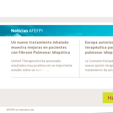
Noticias
AFEFPI
Un nuevo tratamiento inhalado
Europa autoriz
muestra mejoras en pacientes
terapéutica par
con Fibrosis Pulmonar Idiopática
pulmonar idiop
United Therapeutics ha anunciado
La Comisión Europe
resultados muy positivos en un importante
nueva opción terap
estudio sobre un nuevo tratamiento
tratamiento de adul
inhalado llamado Tyvaso, dirigido a
pulmonar idiopática
personas con Fibrosis Pulmonar Idiopática
al convertirse en e
(FPI). El estudio, llamado TETON-2, ha
un nuevo mecanism
demostrado que Tyvaso puede ayudar a
para esta enferme
mejorar la función pulmonar en personas
década. El medica
H
con FPI. Esta mejoría se ha observado tras
actúa mediante la i
un año de tratamiento […]
de la fosfodiestera