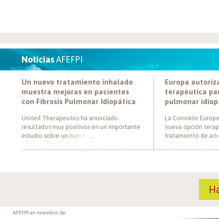
Noticias
AFEFPI
Un nuevo tratamiento inhalado
Europa autoriz
muestra mejoras en pacientes
terapéutica par
con Fibrosis Pulmonar Idiopática
pulmonar idiop
United Therapeutics ha anunciado
La Comisión Europe
resultados muy positivos en un importante
nueva opción terap
estudio sobre un nuevo tratamiento
tratamiento de adul
inhalado llamado Tyvaso, dirigido a
pulmonar idiopática
personas con Fibrosis Pulmonar Idiopática
al convertirse en e
(FPI). El estudio, llamado TETON-2, ha
un nuevo mecanism
demostrado que Tyvaso puede ayudar a
para esta enferme
mejorar la función pulmonar en personas
década. El medica
H
con FPI. Esta mejoría se ha observado tras
actúa mediante la i
un año de tratamiento […]
de la fosfodiestera