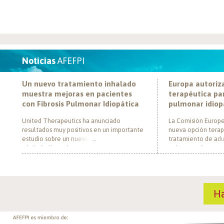
Noticias
AFEFPI
Un nuevo tratamiento inhalado
Europa autoriz
muestra mejoras en pacientes
terapéutica par
con Fibrosis Pulmonar Idiopática
pulmonar idiop
United Therapeutics ha anunciado
La Comisión Europe
resultados muy positivos en un importante
nueva opción terap
estudio sobre un nuevo tratamiento
tratamiento de adul
inhalado llamado Tyvaso, dirigido a
pulmonar idiopática
personas con Fibrosis Pulmonar Idiopática
al convertirse en e
(FPI). El estudio, llamado TETON-2, ha
un nuevo mecanism
demostrado que Tyvaso puede ayudar a
para esta enferme
mejorar la función pulmonar en personas
década. El medica
H
con FPI. Esta mejoría se ha observado tras
actúa mediante la i
un año de tratamiento […]
de la fosfodiestera