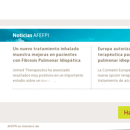
Noticias
AFEFPI
Un nuevo tratamiento inhalado
Europa autoriz
muestra mejoras en pacientes
terapéutica par
con Fibrosis Pulmonar Idiopática
pulmonar idiop
United Therapeutics ha anunciado
La Comisión Europe
resultados muy positivos en un importante
nueva opción terap
estudio sobre un nuevo tratamiento
tratamiento de adul
inhalado llamado Tyvaso, dirigido a
pulmonar idiopática
personas con Fibrosis Pulmonar Idiopática
al convertirse en e
(FPI). El estudio, llamado TETON-2, ha
un nuevo mecanism
demostrado que Tyvaso puede ayudar a
para esta enferme
mejorar la función pulmonar en personas
década. El medica
H
con FPI. Esta mejoría se ha observado tras
actúa mediante la i
un año de tratamiento […]
de la fosfodiestera