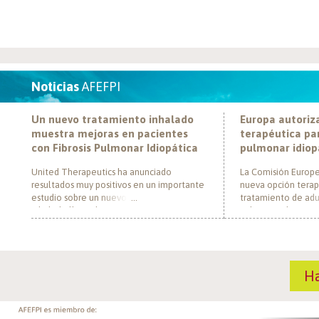
Noticias
AFEFPI
Un nuevo tratamiento inhalado
Europa autoriz
muestra mejoras en pacientes
terapéutica par
con Fibrosis Pulmonar Idiopática
pulmonar idiop
United Therapeutics ha anunciado
La Comisión Europe
resultados muy positivos en un importante
nueva opción terap
estudio sobre un nuevo tratamiento
tratamiento de adul
inhalado llamado Tyvaso, dirigido a
pulmonar idiopática
personas con Fibrosis Pulmonar Idiopática
al convertirse en e
(FPI). El estudio, llamado TETON-2, ha
un nuevo mecanism
demostrado que Tyvaso puede ayudar a
para esta enferme
mejorar la función pulmonar en personas
década. El medica
H
con FPI. Esta mejoría se ha observado tras
actúa mediante la i
un año de tratamiento […]
de la fosfodiestera