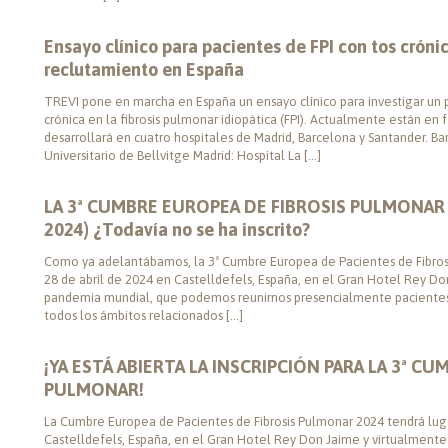
Ensayo clínico para pacientes de FPI con tos cróni
reclutamiento en España
TREVI pone en marcha en España un ensayo clínico para investigar un
crónica en la fibrosis pulmonar idiopática (FPI). Actualmente están en
desarrollará en cuatro hospitales de Madrid, Barcelona y Santander. Bar
Universitario de Bellvitge Madrid: Hospital La […]
LA 3ª CUMBRE EUROPEA DE FIBROSIS PULMONAR ten
2024) ¿Todavía no se ha inscrito?
Como ya adelantábamos, la 3ª Cumbre Europea de Pacientes de Fibrosi
28 de abril de 2024 en Castelldefels, España, en el Gran Hotel Rey Don 
pandemia mundial, que podemos reunirnos presencialmente pacientes, f
todos los ámbitos relacionados […]
¡YA ESTÁ ABIERTA LA INSCRIPCIÓN PARA LA 3ª C
PULMONAR!
La Cumbre Europea de Pacientes de Fibrosis Pulmonar 2024 tendrá lugar
Castelldefels, España, en el Gran Hotel Rey Don Jaime y virtualmente