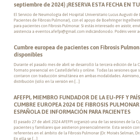
septiembre de 2024) ¡RESERVA ESTA FECHA EN T
El Servicio de Neumología del Hospital Universitario Lucus Augusti de 
Pacientes de Fibrosis Pulmonar), con el apoyo de Boehringer Ingelheim,
para pacientes con Fibrosis Pulmonar. Si estás interesado en asistir, e
asistencia a eventos.afefpi@gmail.com indicándonoslo. Podéis venir a
Cumbre europea de pacientes con Fibrosis Pulmon
disponibles
Durante el pasado mes de abril se desarrolló la tercera edición de la
formato presencial en Castelldefels y online. Todas las sesiones que s
contaron con traducción simultánea en ambas modalidades. Asimismo, 
distribución (sólo en la versión en […]
AFEFPI, MIEMBRO FUNDADOR DE LA EU-PFF Y PAÍS 
CUMBRE EUROPEA 2024 DE FIBROSIS PULMONAR 
ESPAÑOLA DE INFORMACIÓN PARA PACIENTES
El pasado 27 de abril 2024 AFEFPI organizó una de las sesiones de la 
pacientes y familiares que asistieron presencialmente. Esta sesión con
referentes en el ámbito de la Fibrosis Pulmonar (Dr. Moisés Selman, Dr
En ella se […]