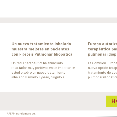
Noticias
AFEFPI
Un nuevo tratamiento inhalado
Europa autoriz
muestra mejoras en pacientes
terapéutica par
con Fibrosis Pulmonar Idiopática
pulmonar idiop
United Therapeutics ha anunciado
La Comisión Europe
resultados muy positivos en un importante
nueva opción terap
estudio sobre un nuevo tratamiento
tratamiento de adul
inhalado llamado Tyvaso, dirigido a
pulmonar idiopática
personas con Fibrosis Pulmonar Idiopática
al convertirse en e
(FPI). El estudio, llamado TETON-2, ha
un nuevo mecanism
demostrado que Tyvaso puede ayudar a
para esta enferme
mejorar la función pulmonar en personas
década. El medica
H
con FPI. Esta mejoría se ha observado tras
actúa mediante la i
un año de tratamiento […]
de la fosfodiestera