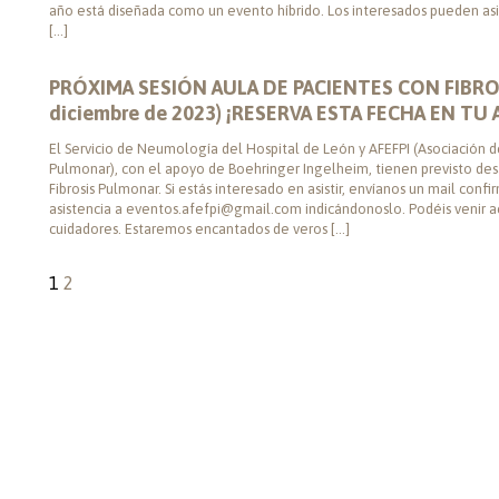
año está diseñada como un evento híbrido. Los interesados ​​pueden asis
[…]
PRÓXIMA SESIÓN AULA DE PACIENTES CON FIBRO
diciembre de 2023) ¡RESERVA ESTA FECHA EN TU
El Servicio de Neumología del Hospital de León y AFEFPI (Asociación de
Pulmonar), con el apoyo de Boehringer Ingelheim, tienen previsto desa
Fibrosis Pulmonar. Si estás interesado en asistir, envíanos un mail conf
asistencia a eventos.afefpi@gmail.com indicándonoslo. Podéis venir 
cuidadores. Estaremos encantados de veros […]
1
2