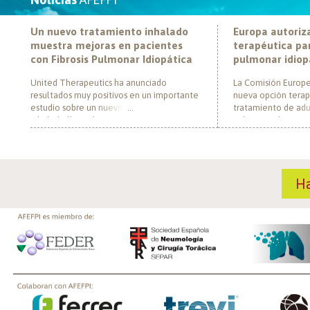
Un nuevo tratamiento inhalado
Europa autoriz
muestra mejoras en pacientes
terapéutica par
con Fibrosis Pulmonar Idiopática
pulmonar idiop
United Therapeutics ha anunciado
La Comisión Europe
resultados muy positivos en un importante
nueva opción terap
estudio sobre un nuevo tratamiento
tratamiento de adul
inhalado llamado Tyvaso, dirigido a
pulmonar idiopática
personas con Fibrosis Pulmonar Idiopática
al convertirse en e
(FPI). El estudio, llamado TETON-2, ha
un nuevo mecanism
demostrado que Tyvaso puede ayudar a
para esta enferme
mejorar la función pulmonar en personas
década. El medica
H
con FPI. Esta mejoría se ha observado tras
actúa mediante la i
un año de tratamiento […]
de la fosfodiestera