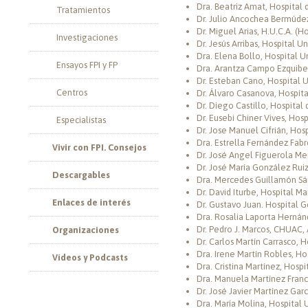
Dra. Beatriz Amat, Hospital 
Tratamientos
Dr. Julio Ancochea Bermúdez,
Dr. Miguel Arias, H.U.C.A. (H
Investigaciones
Dr. Jesús Arribas, Hospital U
Dra. Elena Bollo, Hospital U
Ensayos FPI y FP
Dra. Arantza Campo Ezquibela
Dr. Esteban Cano, Hospital U
Centros
Dr. Álvaro Casanova, Hospita
Dr. Diego Castillo, Hospital
Dr. Eusebi Chiner Vives, Hosp
Especialistas
Dr. Jose Manuel Cifrián, Hos
Dra. Estrella Fernández Fabr
Vivir con FPI. Consejos
Dr. José Angel Figuerola Men
Dr. José María González Rui
Descargables
Dra. Mercedes Guillamón Sán
Dr. David Iturbe, Hospital Ma
Enlaces de interés
Dr. Gustavo Juan. Hospital G
Dra. Rosalia Laporta Hernánd
Dr. Pedro J. Marcos, CHUAC,
Organizaciones
Dr. Carlos Martín Carrasco, H
Dra. Irene Martín Robles, Ho
Vídeos y Podcasts
Dra. Cristina Martínez, Hospit
Dra. Manuela Martínez Francé
Dr. José Javier Martínez Gar
Dra. María Molina, Hospital 