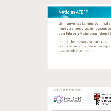
Noticias
AFEFPI
Un nuevo tratamiento inhal
muestra mejoras en pacient
con Fibrosis Pulmonar Idiopá
United Therapeutics ha anunciado
resultados muy positivos en un impo
estudio sobre un nuevo tratamiento
inhalado llamado Tyvaso, dirigido a
personas con Fibrosis Pulmonar Idiop
(FPI). El estudio, llamado TETON-2, 
demostrado que Tyvaso puede ayuda
mejorar la función pulmonar en pers
con FPI. Esta mejoría se ha observado
un año de tratamiento […]