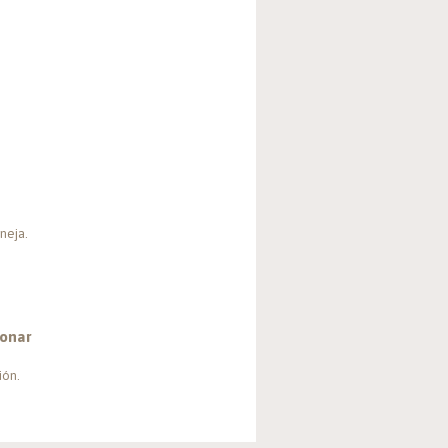
neja.
onar
ión.