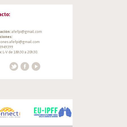
acto:
ación:
afefpi@gmail.com
ciones:
ciones.afefpi@gmail.com
3949399
o:
L-V de 18h30 a 20h30.