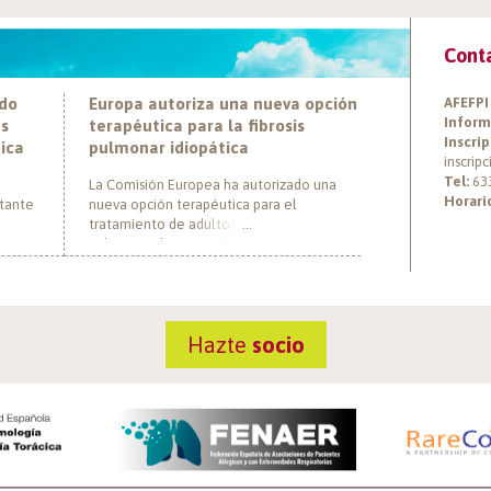
Cont
ado
Europa autoriza una nueva opción
AFEFPI
Inform
es
terapéutica para la fibrosis
Inscrip
tica
pulmonar idiopática
inscrip
Tel:
63
La Comisión Europea ha autorizado una
Horari
rtante
nueva opción terapéutica para el
tratamiento de adultos con fibrosis
pulmonar idiopática (FPI), marcando un hito
ática
al convertirse en el primer tratamiento con
ha
un nuevo mecanismo de acción aprobado
r a
para esta enfermedad en más de una
onas
década. El medicamento, nerandomilast,
Hazte
socio
 tras
actúa mediante la inhibición preferencial
de la fosfodiesterasa 4B […]