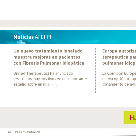
Noticias
AFEFPI
Un nuevo tratamiento inhalado
Europa autoriz
muestra mejoras en pacientes
terapéutica par
con Fibrosis Pulmonar Idiopática
pulmonar idiop
United Therapeutics ha anunciado
La Comisión Europe
resultados muy positivos en un importante
nueva opción terap
estudio sobre un nuevo tratamiento
tratamiento de adul
inhalado llamado Tyvaso, dirigido a
pulmonar idiopática
personas con Fibrosis Pulmonar Idiopática
al convertirse en e
(FPI). El estudio, llamado TETON-2, ha
un nuevo mecanism
demostrado que Tyvaso puede ayudar a
para esta enferme
mejorar la función pulmonar en personas
década. El medica
H
con FPI. Esta mejoría se ha observado tras
actúa mediante la i
un año de tratamiento […]
de la fosfodiestera