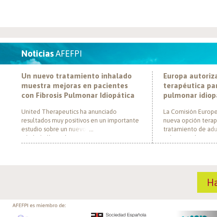
Noticias
AFEFPI
Un nuevo tratamiento inhalado
Europa autoriz
muestra mejoras en pacientes
terapéutica par
con Fibrosis Pulmonar Idiopática
pulmonar idiop
United Therapeutics ha anunciado
La Comisión Europe
resultados muy positivos en un importante
nueva opción terap
estudio sobre un nuevo tratamiento
tratamiento de adul
inhalado llamado Tyvaso, dirigido a
pulmonar idiopática
personas con Fibrosis Pulmonar Idiopática
al convertirse en e
(FPI). El estudio, llamado TETON-2, ha
un nuevo mecanism
demostrado que Tyvaso puede ayudar a
para esta enferme
mejorar la función pulmonar en personas
década. El medica
H
con FPI. Esta mejoría se ha observado tras
actúa mediante la i
un año de tratamiento […]
de la fosfodiestera