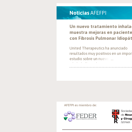
Noticias
AFEFPI
Un nuevo tratamiento inhal
muestra mejoras en pacient
con Fibrosis Pulmonar Idiopá
United Therapeutics ha anunciado
resultados muy positivos en un impo
estudio sobre un nuevo tratamiento
inhalado llamado Tyvaso, dirigido a
personas con Fibrosis Pulmonar Idiop
(FPI). El estudio, llamado TETON-2, 
demostrado que Tyvaso puede ayuda
mejorar la función pulmonar en pers
con FPI. Esta mejoría se ha observado
un año de tratamiento […]