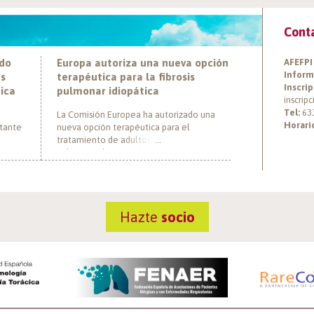
Cont
ado
Europa autoriza una nueva opción
AFEFPI
Inform
es
terapéutica para la fibrosis
Inscrip
tica
pulmonar idiopática
inscrip
Tel:
63
La Comisión Europea ha autorizado una
Horari
rtante
nueva opción terapéutica para el
tratamiento de adultos con fibrosis
pulmonar idiopática (FPI), marcando un hito
ática
al convertirse en el primer tratamiento con
ha
un nuevo mecanismo de acción aprobado
r a
para esta enfermedad en más de una
onas
década. El medicamento, nerandomilast,
Hazte
socio
 tras
actúa mediante la inhibición preferencial
de la fosfodiesterasa 4B […]