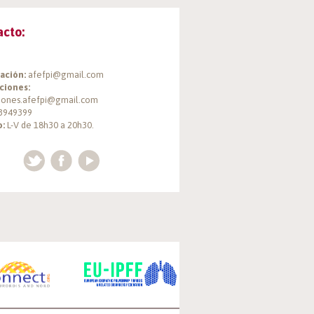
acto:
ación:
afefpi@gmail.com
ciones:
ciones.afefpi@gmail.com
3949399
o:
L-V de 18h30 a 20h30.