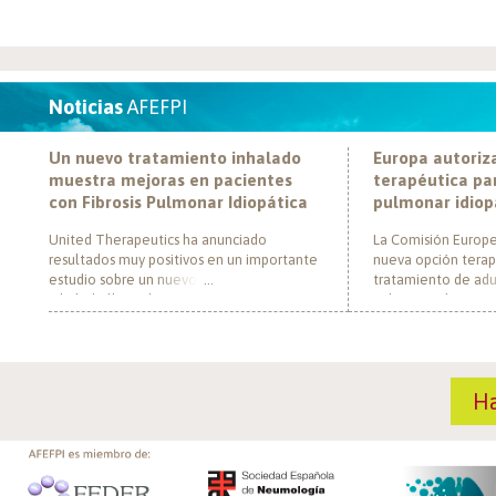
Noticias
AFEFPI
Un nuevo tratamiento inhalado
Europa autoriz
muestra mejoras en pacientes
terapéutica par
con Fibrosis Pulmonar Idiopática
pulmonar idiop
United Therapeutics ha anunciado
La Comisión Europe
resultados muy positivos en un importante
nueva opción terap
estudio sobre un nuevo tratamiento
tratamiento de adul
inhalado llamado Tyvaso, dirigido a
pulmonar idiopática
personas con Fibrosis Pulmonar Idiopática
al convertirse en e
(FPI). El estudio, llamado TETON-2, ha
un nuevo mecanism
demostrado que Tyvaso puede ayudar a
para esta enferme
mejorar la función pulmonar en personas
década. El medica
H
con FPI. Esta mejoría se ha observado tras
actúa mediante la i
un año de tratamiento […]
de la fosfodiestera