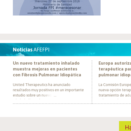
Noticias
AFEFPI
Un nuevo tratamiento inhalado
Europa autoriz
muestra mejoras en pacientes
terapéutica par
con Fibrosis Pulmonar Idiopática
pulmonar idiop
United Therapeutics ha anunciado
La Comisión Europe
resultados muy positivos en un importante
nueva opción terap
estudio sobre un nuevo tratamiento
tratamiento de adul
inhalado llamado Tyvaso, dirigido a
pulmonar idiopática
personas con Fibrosis Pulmonar Idiopática
al convertirse en e
(FPI). El estudio, llamado TETON-2, ha
un nuevo mecanism
demostrado que Tyvaso puede ayudar a
para esta enferme
mejorar la función pulmonar en personas
década. El medica
H
con FPI. Esta mejoría se ha observado tras
actúa mediante la i