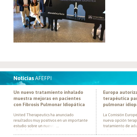
Noticias
AFEFPI
Un nuevo tratamiento inhalado
Europa autoriz
muestra mejoras en pacientes
terapéutica par
con Fibrosis Pulmonar Idiopática
pulmonar idiop
United Therapeutics ha anunciado
La Comisión Europe
resultados muy positivos en un importante
nueva opción terap
estudio sobre un nuevo tratamiento
tratamiento de adul
inhalado llamado Tyvaso, dirigido a
pulmonar idiopática
personas con Fibrosis Pulmonar Idiopática
al convertirse en e