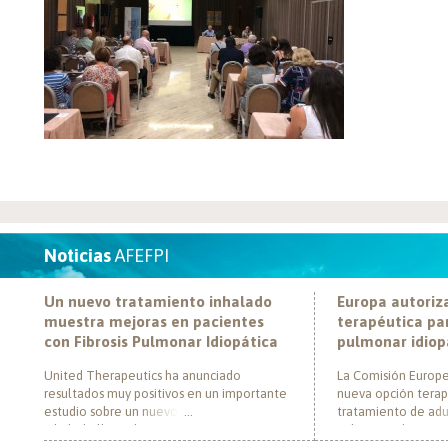
Noticias
AFEFPI
Un nuevo tratamiento inhalado
Europa autoriz
muestra mejoras en pacientes
terapéutica par
con Fibrosis Pulmonar Idiopática
pulmonar idiop
United Therapeutics ha anunciado
La Comisión Europe
resultados muy positivos en un importante
nueva opción terap
estudio sobre un nuevo tratamiento
tratamiento de adul
inhalado llamado Tyvaso, dirigido a
pulmonar idiopática
personas con Fibrosis Pulmonar Idiopática
al convertirse en e