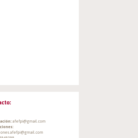
acto:
ación:
afefpi@gmail.com
ciones:
ciones.afefpi@gmail.com
3949399