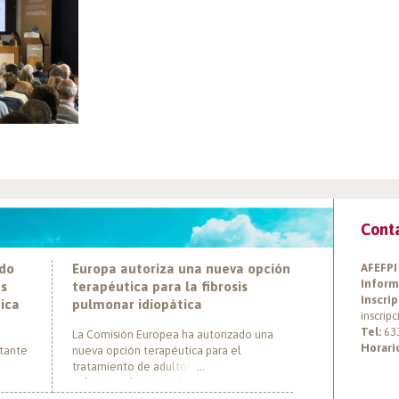
Cont
ado
Europa autoriza una nueva opción
AFEFPI
Inform
es
terapéutica para la fibrosis
Inscrip
tica
pulmonar idiopática
inscrip
Tel:
63
La Comisión Europea ha autorizado una
Horari
rtante
nueva opción terapéutica para el
tratamiento de adultos con fibrosis
pulmonar idiopática (FPI), marcando un hito
ática
al convertirse en el primer tratamiento con