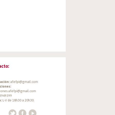
acto:
ación:
afefpi@gmail.com
ciones:
ciones.afefpi@gmail.com
3949399
o:
L-V de 18h30 a 20h30.