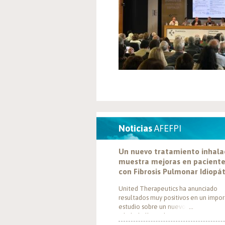
Noticias
AFEFPI
Un nuevo tratamiento inhal
muestra mejoras en pacient
con Fibrosis Pulmonar Idiopá
United Therapeutics ha anunciado
resultados muy positivos en un impo
estudio sobre un nuevo tratamiento
inhalado llamado Tyvaso, dirigido a
personas con Fibrosis Pulmonar Idiop