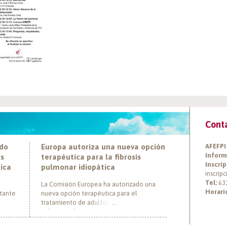
Cont
ado
Europa autoriza una nueva opción
AFEFPI
Inform
es
terapéutica para la fibrosis
Inscrip
tica
pulmonar idiopática
inscrip
Tel:
63
La Comisión Europea ha autorizado una
Horari
rtante
nueva opción terapéutica para el
tratamiento de adultos con fibrosis
pulmonar idiopática (FPI), marcando un hito
ática
al convertirse en el primer tratamiento con