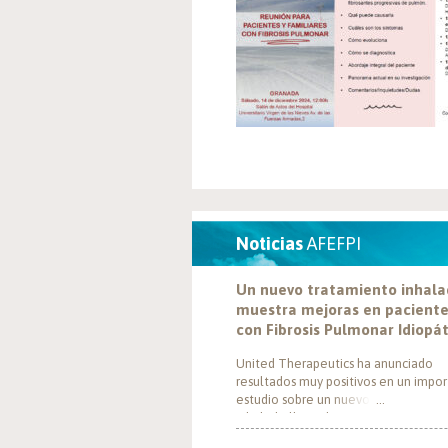
Noticias
AFEFPI
Un nuevo tratamiento inhal
muestra mejoras en pacient
con Fibrosis Pulmonar Idiopá
United Therapeutics ha anunciado
resultados muy positivos en un impo
estudio sobre un nuevo tratamiento
inhalado llamado Tyvaso, dirigido a
personas con Fibrosis Pulmonar Idiop