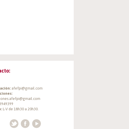
acto:
ación:
afefpi@gmail.com
ciones:
ciones.afefpi@gmail.com
3949399
o:
L-V de 18h30 a 20h30.