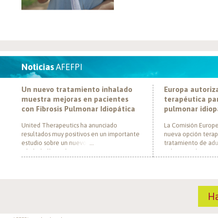
Noticias
AFEFPI
Un nuevo tratamiento inhalado
Europa autoriz
muestra mejoras en pacientes
terapéutica par
con Fibrosis Pulmonar Idiopática
pulmonar idiop
United Therapeutics ha anunciado
La Comisión Europe
resultados muy positivos en un importante
nueva opción terap
estudio sobre un nuevo tratamiento
tratamiento de adul
inhalado llamado Tyvaso, dirigido a
pulmonar idiopática
personas con Fibrosis Pulmonar Idiopática
al convertirse en e
(FPI). El estudio, llamado TETON-2, ha
un nuevo mecanism
demostrado que Tyvaso puede ayudar a
para esta enferme
mejorar la función pulmonar en personas
década. El medica
H
con FPI. Esta mejoría se ha observado tras
actúa mediante la i
un año de tratamiento […]
de la fosfodiestera