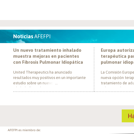
Noticias
AFEFPI
Un nuevo tratamiento inhalado
Europa autoriz
muestra mejoras en pacientes
terapéutica par
con Fibrosis Pulmonar Idiopática
pulmonar idiop
United Therapeutics ha anunciado
La Comisión Europe
resultados muy positivos en un importante
nueva opción terap
estudio sobre un nuevo tratamiento
tratamiento de adul
inhalado llamado Tyvaso, dirigido a
pulmonar idiopática
personas con Fibrosis Pulmonar Idiopática
al convertirse en e
(FPI). El estudio, llamado TETON-2, ha
un nuevo mecanism
demostrado que Tyvaso puede ayudar a
para esta enferme
mejorar la función pulmonar en personas
década. El medica
H
con FPI. Esta mejoría se ha observado tras
actúa mediante la i
un año de tratamiento […]
de la fosfodiestera