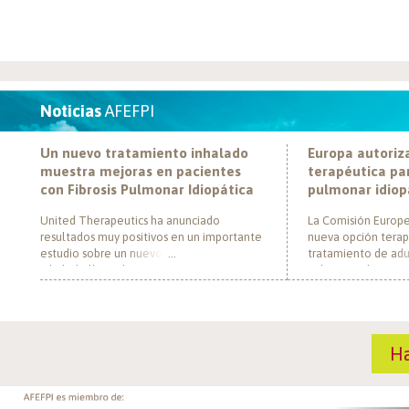
Noticias
AFEFPI
Un nuevo tratamiento inhalado
Europa autoriz
muestra mejoras en pacientes
terapéutica par
con Fibrosis Pulmonar Idiopática
pulmonar idiop
United Therapeutics ha anunciado
La Comisión Europe
resultados muy positivos en un importante
nueva opción terap
estudio sobre un nuevo tratamiento
tratamiento de adul
inhalado llamado Tyvaso, dirigido a
pulmonar idiopática
personas con Fibrosis Pulmonar Idiopática
al convertirse en e
(FPI). El estudio, llamado TETON-2, ha
un nuevo mecanism
demostrado que Tyvaso puede ayudar a
para esta enferme
mejorar la función pulmonar en personas
década. El medica
H
con FPI. Esta mejoría se ha observado tras
actúa mediante la i
un año de tratamiento […]
de la fosfodiestera