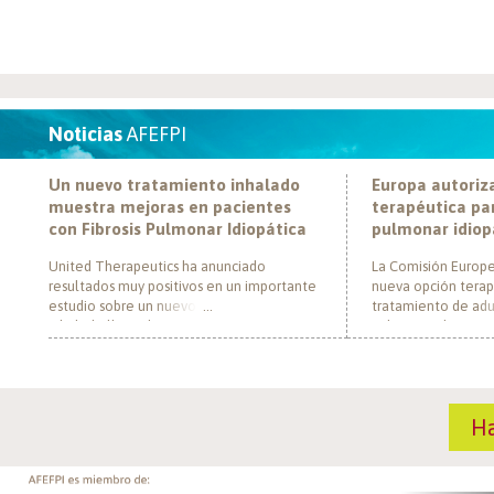
Noticias
AFEFPI
Un nuevo tratamiento inhalado
Europa autoriz
muestra mejoras en pacientes
terapéutica par
con Fibrosis Pulmonar Idiopática
pulmonar idiop
United Therapeutics ha anunciado
La Comisión Europe
resultados muy positivos en un importante
nueva opción terap
estudio sobre un nuevo tratamiento
tratamiento de adul
inhalado llamado Tyvaso, dirigido a
pulmonar idiopática
personas con Fibrosis Pulmonar Idiopática
al convertirse en e
(FPI). El estudio, llamado TETON-2, ha
un nuevo mecanism
demostrado que Tyvaso puede ayudar a
para esta enferme
mejorar la función pulmonar en personas
década. El medica
H
con FPI. Esta mejoría se ha observado tras
actúa mediante la i
un año de tratamiento […]
de la fosfodiestera