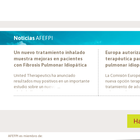
Noticias
AFEFPI
Un nuevo tratamiento inhalado
Europa autoriz
muestra mejoras en pacientes
terapéutica par
con Fibrosis Pulmonar Idiopática
pulmonar idiop
United Therapeutics ha anunciado
La Comisión Europe
resultados muy positivos en un importante
nueva opción terap
estudio sobre un nuevo tratamiento
tratamiento de adul
inhalado llamado Tyvaso, dirigido a
pulmonar idiopática
personas con Fibrosis Pulmonar Idiopática
al convertirse en e
(FPI). El estudio, llamado TETON-2, ha
un nuevo mecanism
demostrado que Tyvaso puede ayudar a
para esta enferme
mejorar la función pulmonar en personas
década. El medica
H
con FPI. Esta mejoría se ha observado tras
actúa mediante la i
un año de tratamiento […]
de la fosfodiestera