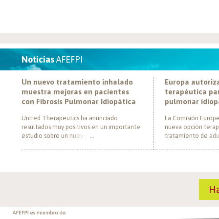
Noticias
AFEFPI
Un nuevo tratamiento inhalado
Europa autoriz
muestra mejoras en pacientes
terapéutica par
con Fibrosis Pulmonar Idiopática
pulmonar idiop
United Therapeutics ha anunciado
La Comisión Europe
resultados muy positivos en un importante
nueva opción terap
estudio sobre un nuevo tratamiento
tratamiento de adul
inhalado llamado Tyvaso, dirigido a
pulmonar idiopática
personas con Fibrosis Pulmonar Idiopática
al convertirse en e
(FPI). El estudio, llamado TETON-2, ha
un nuevo mecanism
demostrado que Tyvaso puede ayudar a
para esta enferme
mejorar la función pulmonar en personas
década. El medica
H
con FPI. Esta mejoría se ha observado tras
actúa mediante la i
un año de tratamiento […]
de la fosfodiestera