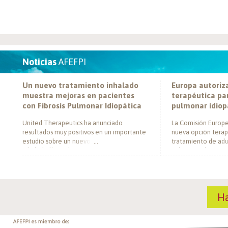
Noticias
AFEFPI
Un nuevo tratamiento inhalado
Europa autoriz
muestra mejoras en pacientes
terapéutica par
con Fibrosis Pulmonar Idiopática
pulmonar idiop
United Therapeutics ha anunciado
La Comisión Europe
resultados muy positivos en un importante
nueva opción terap
estudio sobre un nuevo tratamiento
tratamiento de adul
inhalado llamado Tyvaso, dirigido a
pulmonar idiopática
personas con Fibrosis Pulmonar Idiopática
al convertirse en e
(FPI). El estudio, llamado TETON-2, ha
un nuevo mecanism
demostrado que Tyvaso puede ayudar a
para esta enferme
mejorar la función pulmonar en personas
década. El medica
H
con FPI. Esta mejoría se ha observado tras
actúa mediante la i
un año de tratamiento […]
de la fosfodiestera