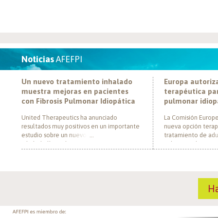
Noticias
AFEFPI
Un nuevo tratamiento inhalado
Europa autoriz
muestra mejoras en pacientes
terapéutica par
con Fibrosis Pulmonar Idiopática
pulmonar idiop
United Therapeutics ha anunciado
La Comisión Europe
resultados muy positivos en un importante
nueva opción terap
estudio sobre un nuevo tratamiento
tratamiento de adul
inhalado llamado Tyvaso, dirigido a
pulmonar idiopática
personas con Fibrosis Pulmonar Idiopática
al convertirse en e
(FPI). El estudio, llamado TETON-2, ha
un nuevo mecanism
demostrado que Tyvaso puede ayudar a
para esta enferme
mejorar la función pulmonar en personas
década. El medica
H
con FPI. Esta mejoría se ha observado tras
actúa mediante la i
un año de tratamiento […]
de la fosfodiestera