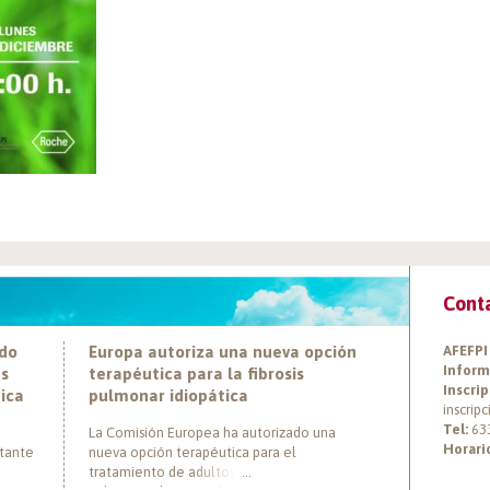
Cont
ado
Europa autoriza una nueva opción
AFEFPI
Inform
es
terapéutica para la fibrosis
Inscrip
tica
pulmonar idiopática
inscrip
Tel:
63
La Comisión Europea ha autorizado una
Horari
rtante
nueva opción terapéutica para el
tratamiento de adultos con fibrosis