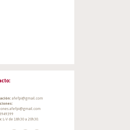
acto:
ación:
afefpi@gmail.com
ciones:
ciones.afefpi@gmail.com
3949399
o:
L-V de 18h30 a 20h30.