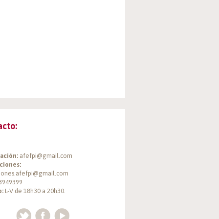
acto:
ación:
afefpi@gmail.com
ciones:
ciones.afefpi@gmail.com
3949399
o:
L-V de 18h30 a 20h30.