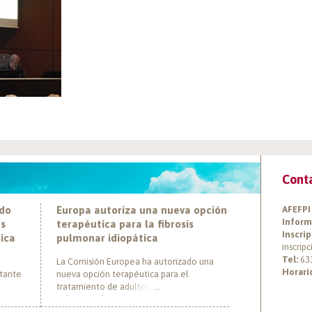
Cont
ado
Europa autoriza una nueva opción
AFEFPI
Inform
es
terapéutica para la fibrosis
Inscrip
tica
pulmonar idiopática
inscrip
Tel:
63
La Comisión Europea ha autorizado una
Horari
rtante
nueva opción terapéutica para el
tratamiento de adultos con fibrosis
pulmonar idiopática (FPI), marcando un hito
ática
al convertirse en el primer tratamiento con