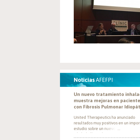
Noticias
AFEFPI
Un nuevo tratamiento inhal
muestra mejoras en pacient
con Fibrosis Pulmonar Idiopá
United Therapeutics ha anunciado
resultados muy positivos en un impo
estudio sobre un nuevo tratamiento
inhalado llamado Tyvaso, dirigido a
personas con Fibrosis Pulmonar Idiop