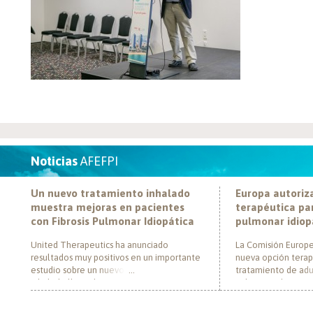
Noticias
AFEFPI
Un nuevo tratamiento inhalado
Europa autoriz
muestra mejoras en pacientes
terapéutica par
con Fibrosis Pulmonar Idiopática
pulmonar idiop
United Therapeutics ha anunciado
La Comisión Europe
resultados muy positivos en un importante
nueva opción terap
estudio sobre un nuevo tratamiento
tratamiento de adul
inhalado llamado Tyvaso, dirigido a
pulmonar idiopática
personas con Fibrosis Pulmonar Idiopática
al convertirse en e
(FPI). El estudio, llamado TETON-2, ha
un nuevo mecanism