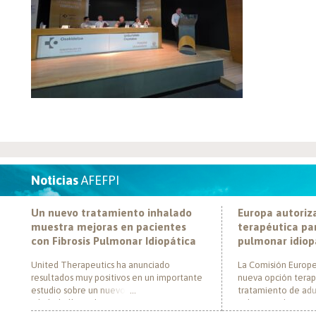
Noticias
AFEFPI
Un nuevo tratamiento inhalado
Europa autoriz
muestra mejoras en pacientes
terapéutica par
con Fibrosis Pulmonar Idiopática
pulmonar idiop
United Therapeutics ha anunciado
La Comisión Europe
resultados muy positivos en un importante
nueva opción terap
estudio sobre un nuevo tratamiento
tratamiento de adul
inhalado llamado Tyvaso, dirigido a
pulmonar idiopática
personas con Fibrosis Pulmonar Idiopática
al convertirse en e