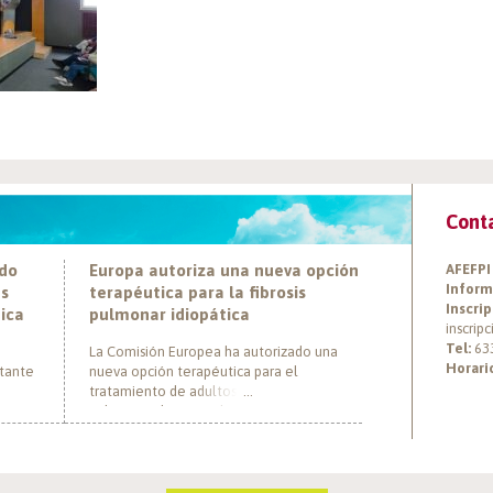
Cont
ado
Europa autoriza una nueva opción
AFEFPI
Inform
es
terapéutica para la fibrosis
Inscrip
tica
pulmonar idiopática
inscrip
Tel:
63
La Comisión Europea ha autorizado una
Horari
rtante
nueva opción terapéutica para el
tratamiento de adultos con fibrosis
pulmonar idiopática (FPI), marcando un hito
ática
al convertirse en el primer tratamiento con
ha
un nuevo mecanismo de acción aprobado
r a
para esta enfermedad en más de una
onas
década. El medicamento, nerandomilast,