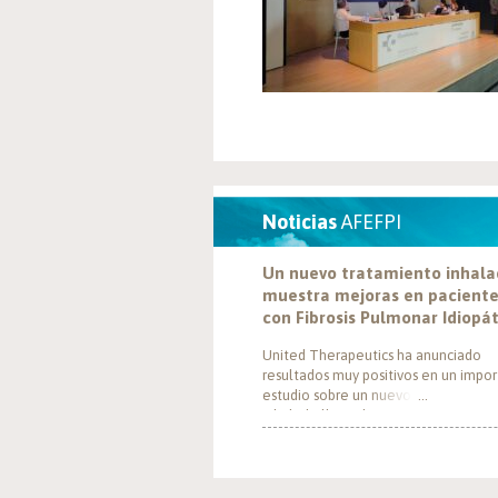
Noticias
AFEFPI
Un nuevo tratamiento inhal
muestra mejoras en pacient
con Fibrosis Pulmonar Idiopá
United Therapeutics ha anunciado
resultados muy positivos en un impo
estudio sobre un nuevo tratamiento
inhalado llamado Tyvaso, dirigido a
personas con Fibrosis Pulmonar Idiop
(FPI). El estudio, llamado TETON-2, 
demostrado que Tyvaso puede ayuda
mejorar la función pulmonar en pers