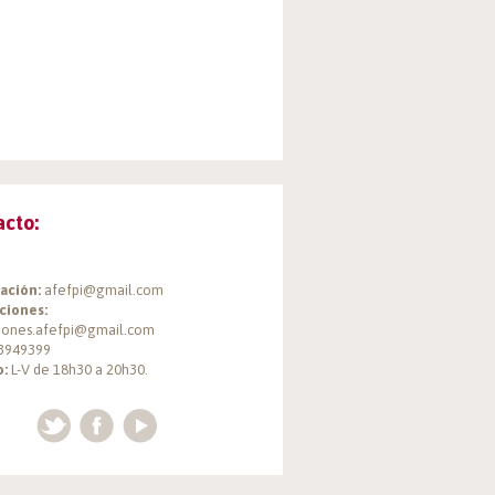
acto:
ación:
afefpi@gmail.com
ciones:
ciones.afefpi@gmail.com
3949399
o:
L-V de 18h30 a 20h30.