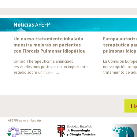
Noticias
AFEFPI
Un nuevo tratamiento inhalado
Europa autoriz
muestra mejoras en pacientes
terapéutica par
con Fibrosis Pulmonar Idiopática
pulmonar idiop
United Therapeutics ha anunciado
La Comisión Europe
resultados muy positivos en un importante
nueva opción terap
estudio sobre un nuevo tratamiento
tratamiento de adul
inhalado llamado Tyvaso, dirigido a
pulmonar idiopática
personas con Fibrosis Pulmonar Idiopática
al convertirse en e
(FPI). El estudio, llamado TETON-2, ha
un nuevo mecanism
demostrado que Tyvaso puede ayudar a
para esta enferme
mejorar la función pulmonar en personas
década. El medica
H
con FPI. Esta mejoría se ha observado tras
actúa mediante la i
un año de tratamiento […]
de la fosfodiestera